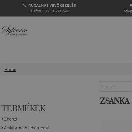
RUGALMAS VEVŐKEZELÉS
Telefon: +36 70 538 2467
Átla
Home
ZSANKA
TERMÉKEK
Zhenzi
Alakformáló fehérnemű