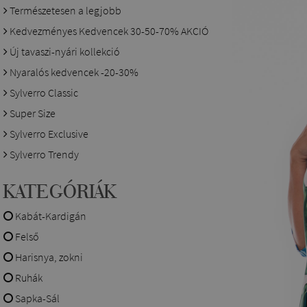
Természetesen a legjobb
Kedvezményes Kedvencek 30-50-70% AKCIÓ
Új tavaszi-nyári kollekció
Nyaralós kedvencek -20-30%
Sylverro Classic
Super Size
Sylverro Exclusive
Sylverro Trendy
KATEGÓRIÁK
Kabát-Kardigán
Felső
Harisnya, zokni
Ruhák
Sapka-Sál