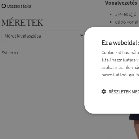
Vonalvezetés
Összes táska
3/4-es ujjú
MÉRETEK
csípő vonal
Kapcsolódó t
Ez a weboldal 
Cookie-kat használu
Sylverro
általi használatára 
azokat más informác
használatából gyűjt
RÉSZLETEK ME