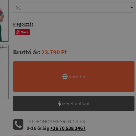
Megosztás
Save
Bruttó ár:
23.790 Ft
Kosárba
Mérettáblázat
TELEFONOS MEGRENDELÉS
8-16 óráig
+36 70 538 2467