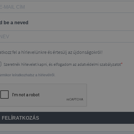
rd be a neved
ratkozz fel a hírlevelünkre és értesülj az újdonságokról!
Szeretnék hírlevelet kapni, és elfogadom az adatvédelmi szabályzatot
rmikor leíratkozhatsz a hírlevélről.
FELÍRATKOZÁS