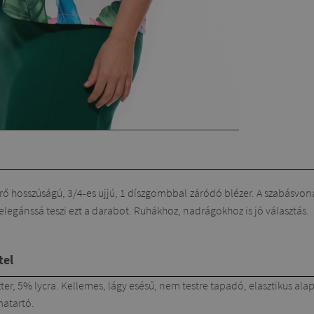
rő hosszúságú, 3/4-es ujjú, 1 díszgombbal záródó blézer. A szabásvon
legánssá teszi ezt a darabot. Ruhákhoz, nadrágokhoz is jó választás.
tel
ter, 5% lycra. Kellemes, lágy esésű, nem testre tapadó, elasztikus a
matartó.