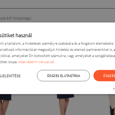
 alá érő hosszúságú
ermékek
sütiket használ
nk a tartalom, a hirdetések személyre szabására és a forgalom elemzésér
vonatkozó információkat megosztjuk hirdetési és elemző partnereinkkel is, a
iókkal, amelyeket Ön biztosított számukra, vagy amelyeket a szolgáltatásai
öttek össze.
Adatvédelmi irányelvek
GJELENÍTÉSE
ÖSSZES ELUTASÍTÁSA
ÖSSZES
P