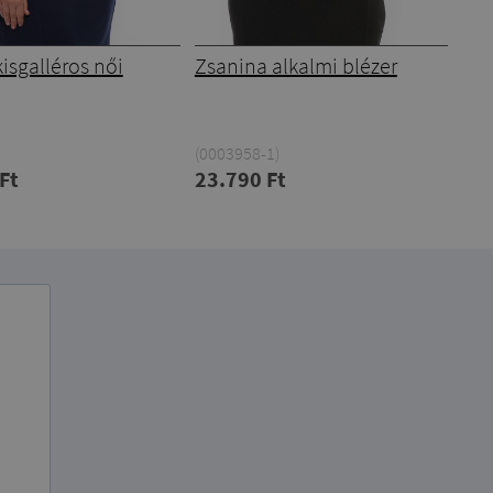
isgalléros női
Zsanina alkalmi blézer
(0003958-1)
Ft
23.790 Ft