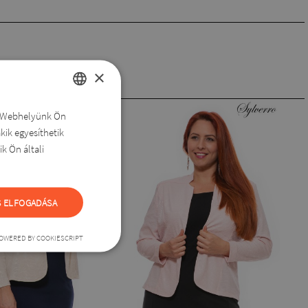
×
e. Webhelyünk Ön
HUNGARIAN
kik egyesíthetik
ROMANIAN
k Ön általi
ENGLISH
DUTCH
 ELFOGADÁSA
SLOVAK
OWERED BY COOKIESCRIPT