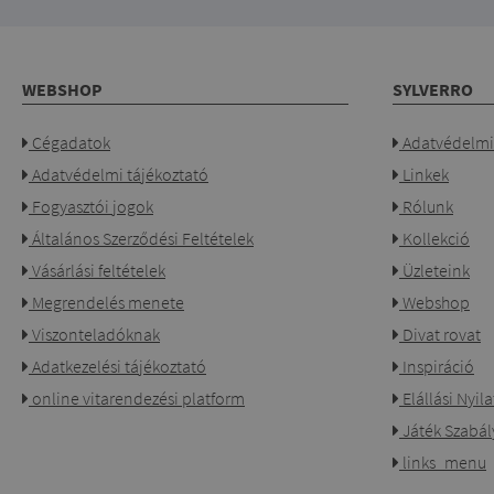
WEBSHOP
SYLVERRO
Cégadatok
Adatvédelmi 
Adatvédelmi tájékoztató
Linkek
Fogyasztói jogok
Rólunk
Általános Szerződési Feltételek
Kollekció
Vásárlási feltételek
Üzleteink
Megrendelés menete
Webshop
Viszonteladóknak
Divat rovat
Adatkezelési tájékoztató
Inspiráció
online vitarendezési platform
Elállási Nyil
Játék Szabál
links_menu