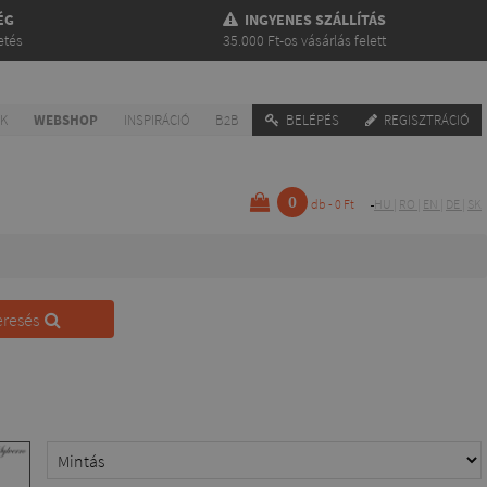
ÉG
INGYENES SZÁLLÍTÁS
etés
35.000 Ft-os vásárlás felett
NK
WEBSHOP
INSPIRÁCIÓ
B2B
BELÉPÉS
REGISZTRÁCIÓ
0
db - 0 Ft
HU
|
RO
|
EN
|
DE
|
SK
eresés