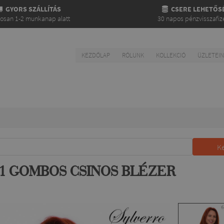
GYORS SZÁLLÍTÁS
CSERE LEHETŐS
gosan 1-2 munkanap alatt
30 napos pénzvisszafiz
KEZDŐLAP
RÓLUNK
KOLLEKCIÓ
ÜZLETEI
K
 1 GOMBOS CSINOS BLÉZER