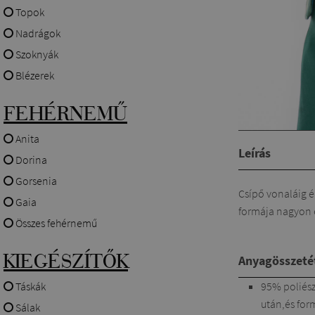
Topok
Nadrágok
Szoknyák
Blézerek
FEHÉRNEMŰ
Anita
Leírás
Dorina
Gorsenia
Csípő vonaláig é
Gaia
formája nagyon e
Összes fehérnemű
KIEGÉSZÍTŐK
Anyagösszeté
95% poliész
Táskák
után,és for
Sálak