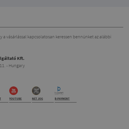
gy a vásárlással kapcsolatosan keressen bennünket az alábbi
lgáltató Kft.
 11. - Hungary
T
YOUTUBE
NET JOG
B-PAYMENT