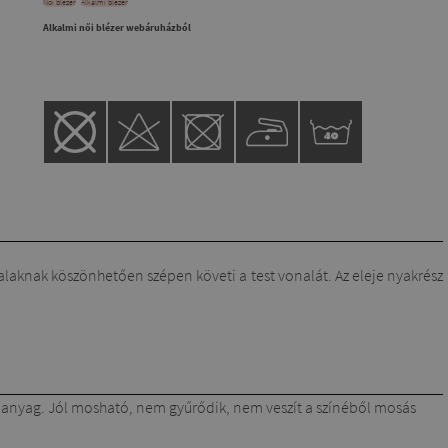
Női blézer
Alkalmi blézer
Alkalmi női blézer webáruházból
alaknak köszönhetően szépen követi a test vonalát. Az eleje nyakrész
lapanyag. Jól mosható, nem gyűrődik, nem veszít a színéből mosás