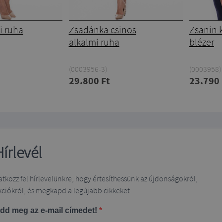
i ruha
Zsadánka csinos
Zsanin k
alkalmi ruha
blézer
(0003956-3)
(0003958)
29.800 Ft
23.790 
Hírlevél
ratkozz fel hírlevelünkre, hogy értesíthessünk az újdonságokról,
kciókról, és megkapd a legújabb cikkeket.
dd meg az e-mail címedet!