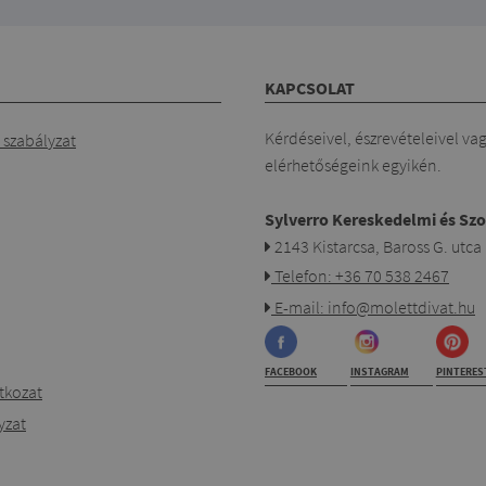
KAPCSOLAT
Kérdéseivel, észrevételeivel va
szabályzat
elérhetőségeink egyikén.
Sylverro Kereskedelmi és Szo
2143 Kistarcsa, Baross G. utca
Telefon: +36 70 538 2467
E-mail: info@molettdivat.hu
FACEBOOK
INSTAGRAM
PINTERES
atkozat
yzat