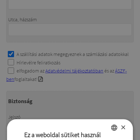
Utca, házszám
A szállítási adatok megegyeznek a számlázási adatokkal
Hírlevélre feliratkozás
elfogadom az
Adatvédelmi tájékoztatóban
és az
ÁSZF-
ben
foglaltakat!
Biztonság
Jelszó
×
Ez a weboldal sütiket használ