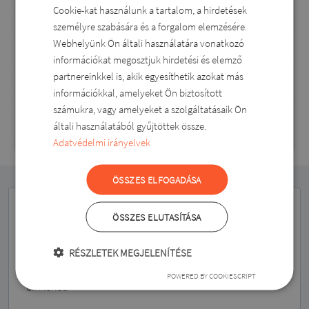
Jelszó újra
Cookie-kat használunk a tartalom, a hirdetések
HUNGARIAN
személyre szabására és a forgalom elemzésére.
ROMANIAN
Webhelyünk Ön általi használatára vonatkozó
ENGLISH
információkat megosztjuk hirdetési és elemző
partnereinkkel is, akik egyesíthetik azokat más
DUTCH
információkkal, amelyeket Ön biztosított
SLOVAK
számukra, vagy amelyeket a szolgáltatásaik Ön
általi használatából gyűjtöttek össze.
Adatvédelmi irányelvek
ÖSSZES ELFOGADÁSA
ÖSSZES ELUTASÍTÁSA
Hírlevél
Íratkozz fel hírlevelünkre, hogy értesíthessünk az
RÉSZLETEK MEGJELENÍTÉSE
újdonságokról, akciókról, és megkapd a legújabb
POWERED BY COOKIESCRIPT
cikkeket.