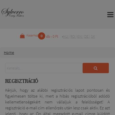
0
Kosárhoz
db - 0 Ft
HU
|
RO
|
EN
|
DE
|
SK
Home
REGISZTRÁCIÓ
Kérjük, hogy az alábbi regisztrációs lapot pontosan és
figyelmesen töltse ki, mert a hibás regisztrációból adódó
kellemetlenségekért nem vállaljuk a felelősséget! A
regisztráció e-mail cím ellenőrzés után lesz csak aktív. Ez azt
jelenti, hogy az Ön által megadott e-mail címre küldött