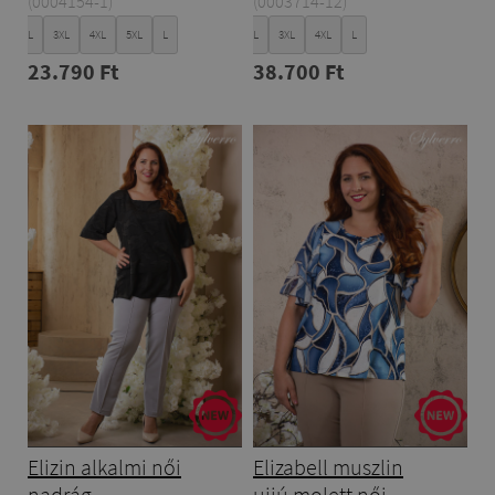
(0004154-1)
(0003714-12)
XL
XXL
3XL
4XL
5XL
L
XL
XXL
3XL
4XL
L
23.790 Ft
38.700 Ft
Elizin alkalmi női
Elizabell muszlin
nadrág
ujjú molett női