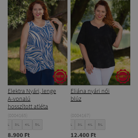
Elektra Nyári, lenge
Eliána nyári női
A-vonalú
blúz
hosszított atléta
(0004165)
(0004167)
XL
XXL
3XL
4XL
5XL
XL
XXL
3XL
4XL
5XL
8.900 Ft
12.400 Ft