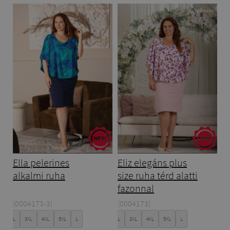
Ella pelerines
Eliz elegáns plus
alkalmi ruha
size ruha térd alatti
fazonnal
(0004173-3)
(0004173)
XL
XXL
3XL
4XL
5XL
L
XL
XXL
3XL
4XL
5XL
L