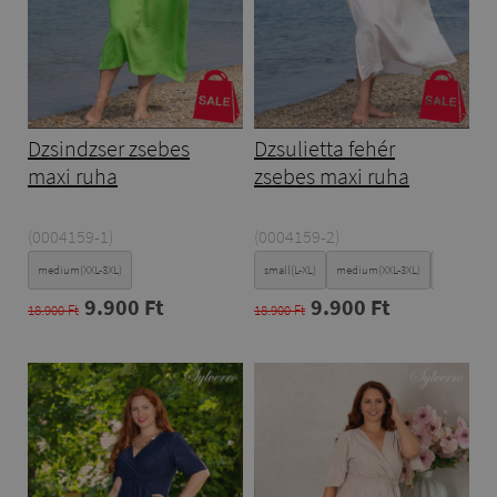
Dzsindzser zsebes
Dzsulietta fehér
maxi ruha
zsebes maxi ruha
(0004159-1)
(0004159-2)
medium(XXL-3XL)
small(L-XL)
medium(XXL-3XL)
Large(4XL-5
9.900 Ft
9.900 Ft
18.900 Ft
18.900 Ft