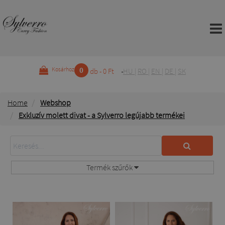
0
Kosárhoz
db - 0 Ft
HU
|
RO
|
EN
|
DE
|
SK
Home
Webshop
Exkluzív molett divat - a Sylverro legújabb termékei
Termék szűrők