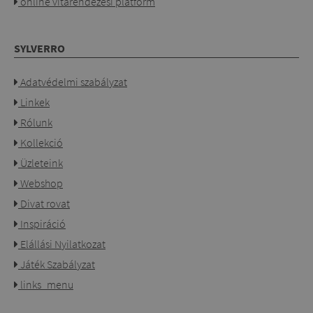
online vitarendezési platform
SYLVERRO
Adatvédelmi szabályzat
Linkek
Rólunk
Kollekció
Üzleteink
Webshop
Divat rovat
Inspiráció
Elállási Nyilatkozat
Játék Szabályzat
links_menu