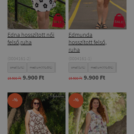
Edna hosszított női
Edmunda
felső,ruha
hosszított felső,
ruha
(0004161-2)
(0004161-1)
small(L-XL)
medium(XXL-3XL)
Large(4XL-5XL)
small(L-XL)
medium(XXL-3XL)
Large(4XL-5
9.900 Ft
9.900 Ft
15.500 Ft
15.500 Ft
-%
-%