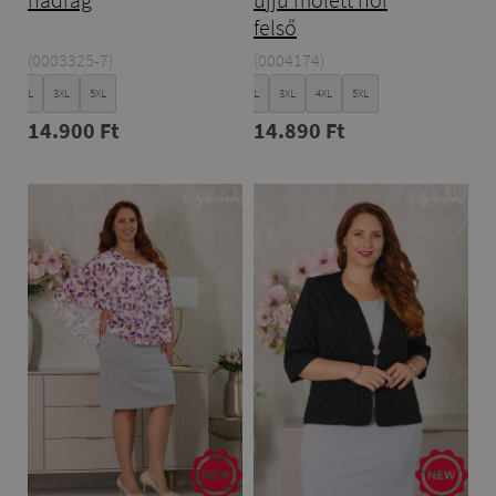
felső
(0003325-7)
(0004174)
XL
XXL
3XL
5XL
XL
XXL
3XL
4XL
5XL
14.900 Ft
14.890 Ft