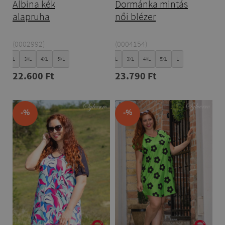
Albina kék
Dormánka mintás
alapruha
női blézer
(0002992)
(0004154)
XL
XXL
3XL
4XL
5XL
XL
XXL
3XL
4XL
5XL
L
22.600 Ft
23.790 Ft
-%
-%