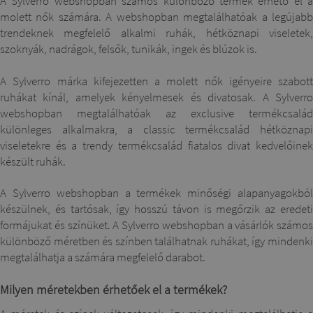
A Sylverro webshopban számos különböző termék érhető el a
molett nők számára. A webshopban megtalálhatóak a legújabb
trendeknek megfelelő alkalmi ruhák, hétköznapi viseletek,
szoknyák, nadrágok, felsők, tunikák, ingek és blúzok is.
A Sylverro márka kifejezetten a molett nők igényeire szabott
ruhákat kínál, amelyek kényelmesek és divatosak. A Sylverro
webshopban megtalálhatóak az exclusive termékcsalád
különleges alkalmakra, a classic termékcsalád hétköznapi
viseletekre és a trendy termékcsalád fiatalos divat kedvelőinek
készült ruhák.
A Sylverro webshopban a termékek minőségi alapanyagokból
készülnek, és tartósak, így hosszú távon is megőrzik az eredeti
formájukat és színüket. A Sylverro webshopban a vásárlók számos
különböző méretben és színben találhatnak ruhákat, így mindenki
megtalálhatja a számára megfelelő darabot.
Milyen méretekben érhetőek el a termékek?