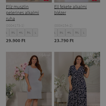
Elíz muszlin
Ell fekete alkalmi
pelerines alkalmi
blézer
ruha
(0004173-1)
(0004154-2)
XL
XXL
3XL
4XL
5XL
L
XL
XXL
3XL
4XL
5XL
L
29.900 Ft
23.790 Ft