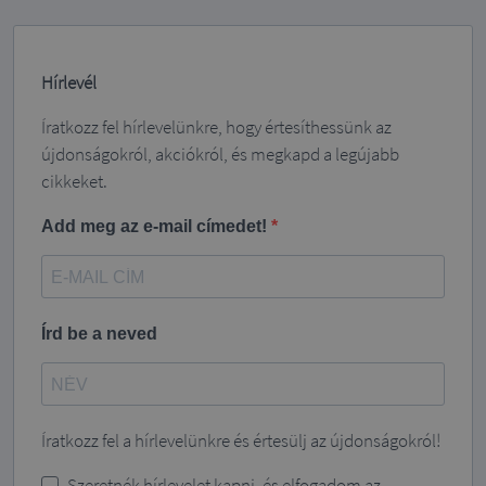
Hírlevél
Íratkozz fel hírlevelünkre, hogy értesíthessünk az
újdonságokról, akciókról, és megkapd a legújabb
cikkeket.
Add meg az e-mail címedet!
Írd be a neved
Íratkozz fel a hírlevelünkre és értesülj az újdonságokról!
Szeretnék hírlevelet kapni, és elfogadom az