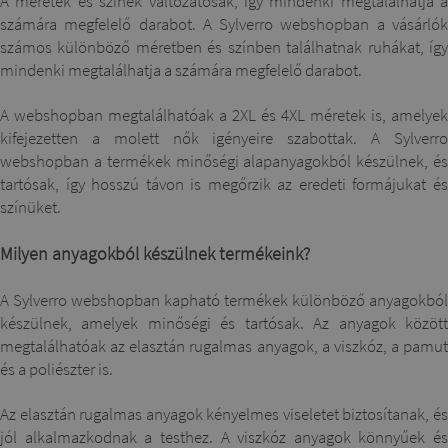
A méretek és színek változatosak, így mindenki megtalálhatja a
számára megfelelő darabot. A Sylverro webshopban a vásárlók
számos különböző méretben és színben találhatnak ruhákat, így
mindenki megtalálhatja a számára megfelelő darabot.
A webshopban megtalálhatóak a 2XL és 4XL méretek is, amelyek
kifejezetten a molett nők igényeire szabottak. A Sylverro
webshopban a termékek minőségi alapanyagokból készülnek, és
tartósak, így hosszú távon is megőrzik az eredeti formájukat és
színüket.
Milyen anyagokból készülnek termékeink?
A Sylverro webshopban kapható termékek különböző anyagokból
készülnek, amelyek minőségi és tartósak. Az anyagok között
megtalálhatóak az elasztán rugalmas anyagok, a viszkóz, a pamut
és a poliészter is.
Az elasztán rugalmas anyagok kényelmes viseletet biztosítanak, és
jól alkalmazkodnak a testhez. A viszkóz anyagok könnyűek és