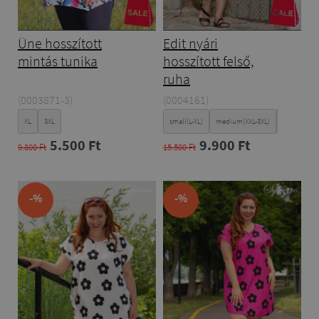
Üne hosszított
Edit nyári
mintás tunika
hosszított felső,
ruha
(0003871-3)
(0004161)
XL
3XL
small(L-XL)
medium(XXL-3XL)
Large(4XL-5
5.500 Ft
9.900 Ft
9.800 Ft
15.500 Ft
-%
-%