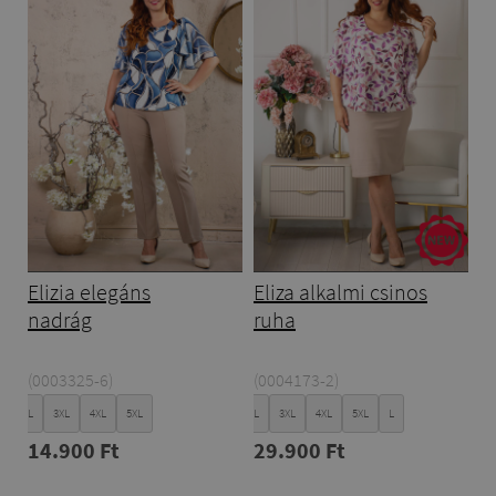
Elizia elegáns
Eliza alkalmi csinos
nadrág
ruha
(0003325-6)
(0004173-2)
XL
XXL
3XL
4XL
5XL
XL
XXL
3XL
4XL
5XL
L
14.900 Ft
29.900 Ft