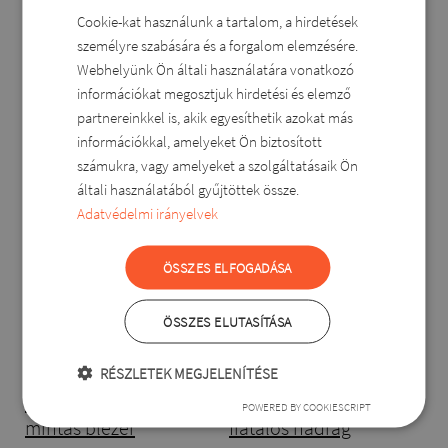
XL
XXL
3XL
4XL
small(L-XL)
medium(XXL-3XL)
Large(4XL-5
Cookie-kat használunk a tartalom, a hirdetések
HUNGARIAN
12.400 Ft
9.900 Ft
személyre szabására és a forgalom elemzésére.
16.800 Ft
ROMANIAN
Webhelyünk Ön általi használatára vonatkozó
ENGLISH
információkat megosztjuk hirdetési és elemző
partnereinkkel is, akik egyesíthetik azokat más
DUTCH
információkkal, amelyeket Ön biztosított
SLOVAK
számukra, vagy amelyeket a szolgáltatásaik Ön
általi használatából gyűjtöttek össze.
Adatvédelmi irányelvek
ÖSSZES ELFOGADÁSA
ÖSSZES ELUTASÍTÁSA
RÉSZLETEK MEGJELENÍTÉSE
Dorkász elegáns
Elizabell elegáns
POWERED BY COOKIESCRIPT
mintás blézer
fiatalos nadrág