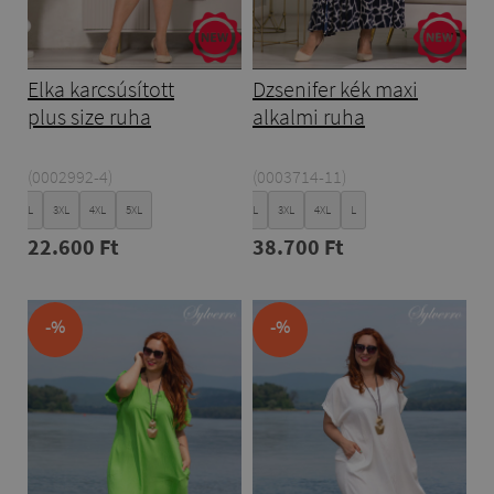
Elka karcsúsított
Dzsenifer kék maxi
plus size ruha
alkalmi ruha
(0002992-4)
(0003714-11)
XL
XXL
3XL
4XL
5XL
XL
XXL
3XL
4XL
L
22.600 Ft
38.700 Ft
-%
-%