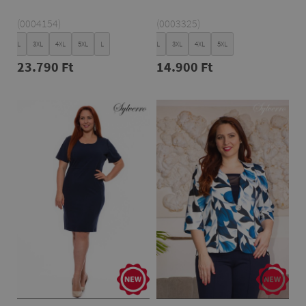
(0004154)
(0003325)
XL
XXL
3XL
4XL
5XL
L
XL
XXL
3XL
4XL
5XL
23.790 Ft
14.900 Ft