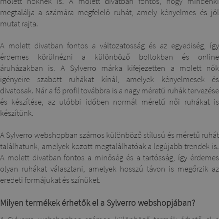
molett nőknek is. A molett divatban fontos, hogy mindenki
megtalálja a számára megfelelő ruhát, amely kényelmes és jól
mutat rajta.
A molett divatban fontos a változatosság és az egyediség, így
érdemes körülnézni a különböző boltokban és online
áruházakban is. A Sylverro márka kifejezetten a molett nők
igényeire szabott ruhákat kínál, amelyek kényelmesek és
divatosak. Nár a fő profil továbbra is a nagy méretű ruhák tervezése
és készítése, az utóbbi időben normál méretű női ruhákat is
készítünk.
A Sylverro webshopban számos különböző stílusú és méretű ruhát
találhatunk, amelyek között megtalálhatóak a legújabb trendek is.
A molett divatban fontos a minőség és a tartósság, így érdemes
olyan ruhákat választani, amelyek hosszú távon is megőrzik az
eredeti formájukat és színüket.
Milyen termékek érhetők el a Sylverro webshopjában?