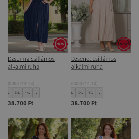
Dzsenna csillámos
Dzsenet csillámos
alkalmi ruha
alkalmi ruha
(0003714-13)
(0003714-10)
XL
XXL
3XL
4XL
L
XL
XXL
3XL
4XL
L
38.700 Ft
38.700 Ft