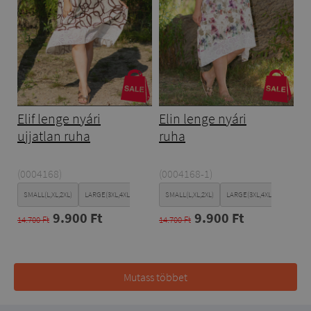
Elif lenge nyári
Elin lenge nyári
ujjatlan ruha
ruha
(0004168)
(0004168-1)
SMALL(L,XL,2XL)
LARGE(3XL,4XL,5XL)
SMALL(L,XL,2XL)
LARGE(3XL,4XL,5XL)
9.900 Ft
9.900 Ft
14.700 Ft
14.700 Ft
Mutass többet