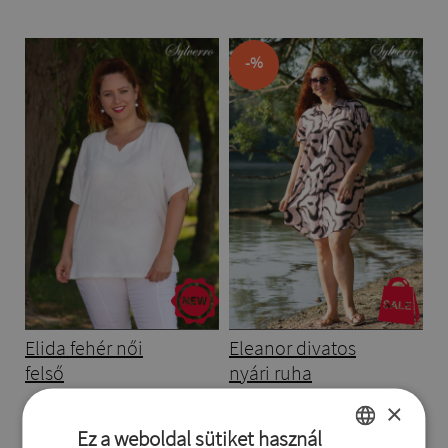
-%
Elida fehér női
Eleanor divatos
felső
nyári ruha
×
(0004167-1)
(0004157-4)
Ez a weboldal sütiket használ