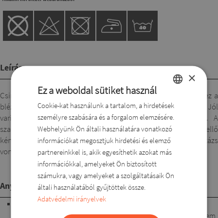
Leírás
×
Ez a weboldal sütiket használ
Csinos, egyedi szép fazonjával és puha elasztikus anyagával ez a
Cookie-kat használunk a tartalom, a hirdetések
HUNGARIAN
blézer minden alkalmon és munkahelyen is megállja a helyét. Jól
személyre szabására és a forgalom elemzésére.
variálható, ruha fölé, toppal nadrághoz vagy szoknyához. A
ROMANIAN
Webhelyünk Ön általi használatára vonatkozó
szabásvonalak jól formázzák az alakot, megadják a kellő
ENGLISH
kényelmet. Kis gallérja kiemeli és érdekessé teszik a dekoltázs
információkat megosztjuk hirdetési és elemző
vonalát. Válassz hozzá illő toppot is!
partnereinkkel is, akik egyesíthetik azokat más
DUTCH
információkkal, amelyeket Ön biztosított
SLOVAK
számukra, vagy amelyeket a szolgáltatásaik Ön
Anyagösszetétel
általi használatából gyűjtöttek össze.
Adatvédelmi irányelvek
95% poliészter, 5% lycra. Kellemes, lágy esésű, nem testre
tapadó, elasztikus alapanyag. Jól mosható, nem gyűrődik, nem