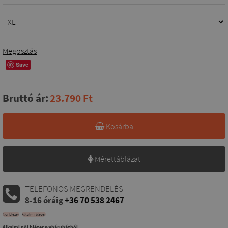
Megosztás
Save
Bruttó ár:
23.790 Ft
Kosárba
Mérettáblázat
TELEFONOS MEGRENDELÉS
8-16 óráig
+36 70 538 2467
Női blézer
Alkalmi blézer
Alkalmi női blézer webáruházból