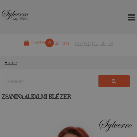
0
Kosárhoz
db - 0 Ft
HU
|
RO
|
EN
|
DE
|
SK
Home
ZSANINA ALKALMI BLÉZER