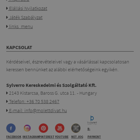
Elállási Nyilatkozat
Játék Szabályzat
links_menu
KAPCSOLAT
Kérdéseivel, észrevételeivel vagy a vásárlással kapcsolatosan
keressen bennünket az alábbi elérhetőségeink egyikén.
Sylverro Kereskedelmi és Szolgáltató Kft.
2143 Kistarcsa, Baross G. utca 11. - Hungary
Telefon: +36 70 538 2467
E-mail: info@molettdivat.hu
B-
FACEBOOK
INSTAGRAM
PINTEREST
YOUTUBE
NET JOG
PAYMENT