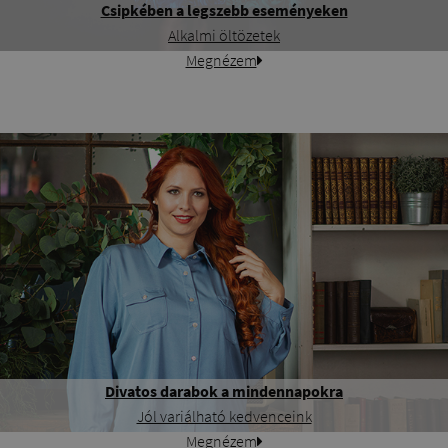
Csipkében a legszebb eseményeken
Alkalmi öltözetek
Megnézem
Divatos darabok a mindennapokra
Jól variálható kedvenceink
Megnézem