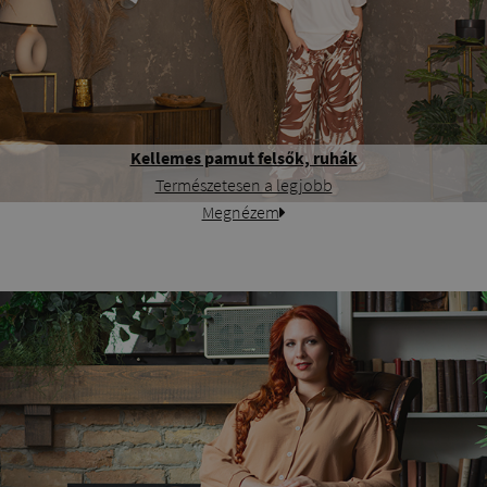
Kellemes pamut felsők, ruhák
Természetesen a legjobb
Megnézem