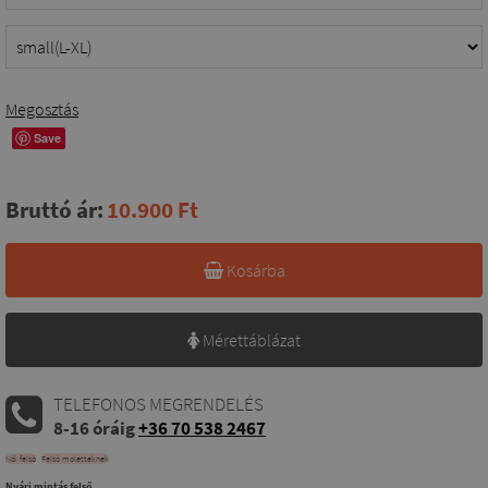
Megosztás
Save
Bruttó ár:
10.900 Ft
Kosárba
Mérettáblázat
TELEFONOS MEGRENDELÉS
8-16 óráig
+36 70 538 2467
Női felső
Felső moletteknek
Nyári mintás felső