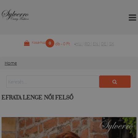
0
Kosárhoz
db - 0 Ft
HU
|
RO
|
EN
|
DE
|
SK
Home
EFRATA LENGE NŐI FELSŐ