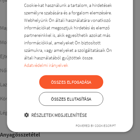
Cookie-kat használunk a tartalom, a hirdetések
HUNGARIAN
személyre szabására és a forgalom elemzésére.
ROMANIAN
Webhelyünk Ön általi használatára vonatkozó
ENGLISH
Magyar gyártás
információkat megosztjuk hirdetési és elemző
partnereinkkel is, akik egyesíthetik azokat más
DUTCH
Molett és plus size fazon
információkkal, amelyeket Ön biztosított
SLOVAK
számukra, vagy amelyeket a szolgáltatásaik Ön
Ejtett vállú kialakítás
általi használatából gyűjtöttek össze.
Adatvédelmi irányelvek
Nőies nyakkivágás
ÖSSZES ELFOGADÁSA
Laza, kényelmes szabás
Könnyű, természetes hatású alapanyag
ÖSSZES ELUTASÍTÁSA
Légies nyári viselet
RÉSZLETEK MEGJELENÍTÉSE
POWERED BY COOKIESCRIPT
Anyagösszetétel