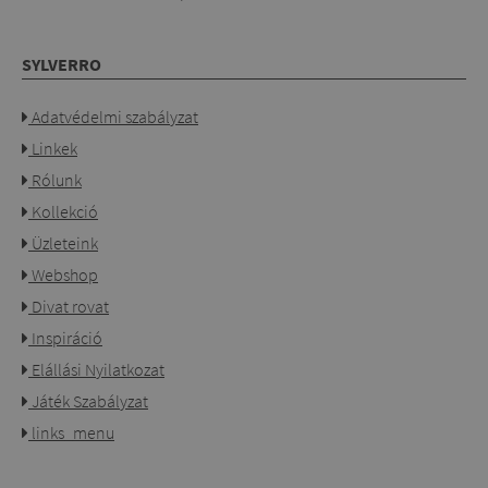
SYLVERRO
Adatvédelmi szabályzat
Linkek
Rólunk
Kollekció
Üzleteink
Webshop
Divat rovat
Inspiráció
Elállási Nyilatkozat
Játék Szabályzat
links_menu