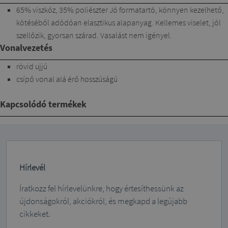
65% viszkóz, 35% poliészter Jó formatartó, könnyen kezelhető,
kötéséből adódóan elasztikus alapanyag. Kellemes viselet, jól
szellőzik, gyorsan szárad. Vasalást nem igényel.
Vonalvezetés
rövid ujjú
csípő vonal alá érő hosszúságú
Kapcsolódó termékek
Hírlevél
Íratkozz fel hírlevelünkre, hogy értesíthessünk az
újdonságokról, akciókról, és megkapd a legújabb
cikkeket.