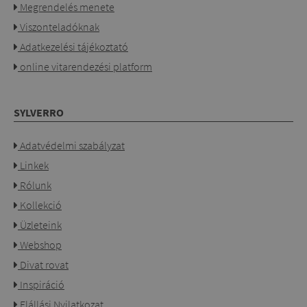
Megrendelés menete
Viszonteladóknak
Adatkezelési tájékoztató
online vitarendezési platform
SYLVERRO
Adatvédelmi szabályzat
Linkek
Rólunk
Kollekció
Üzleteink
Webshop
Divat rovat
Inspiráció
Elállási Nyilatkozat