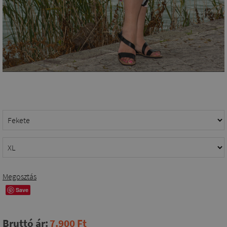
Megosztás
Save
Bruttó ár:
7.900 Ft