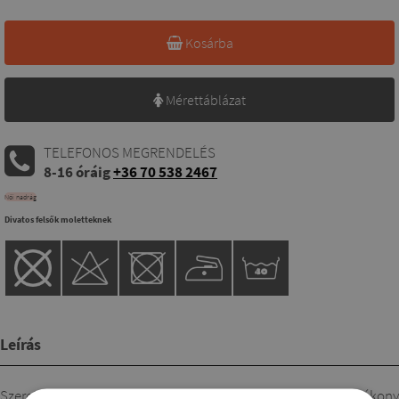
Kosárba
Mérettáblázat
TELEFONOS MEGRENDELÉS
8-16 óráig
+36 70 538 2467
Női nadrág
Divatos felsők moletteknek
Leírás
Szeretnél ruhát hordani a nagy melegben? Itt a megoldás. Vékony