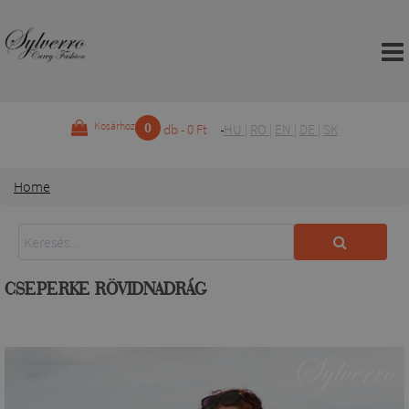
0
Kosárhoz
db - 0 Ft
HU
|
RO
|
EN
|
DE
|
SK
Home
CSEPERKE RÖVIDNADRÁG