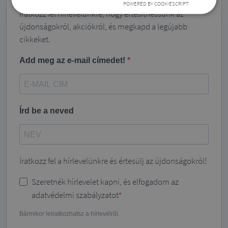
POWERED BY COOKIESCRIPT
Íratkozz fel hírlevelünkre, hogy értesíthessünk az
újdonságokról, akciókról, és megkapd a legújabb
cikkeket.
Add meg az e-mail címedet!
Írd be a neved
Íratkozz fel a hírlevelünkre és értesülj az újdonságokról!
Szeretnék hírlevelet kapni, és elfogadom az
adatvédelmi szabályzatot
Bármikor leíratkozhatsz a hírlevélről.