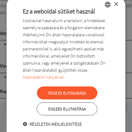
×
rövid nadrággal viselve komfortosabb. Gumis derekú, Moletti
Ez a weboldal sütiket használ
alkatokra szabott, viszkóz rövid nadrág.
Cookie-kat használunk a tartalom, a hirdetések
HUNGARIAN
személyre szabására és a forgalom elemzésére.
ROMANIAN
Anyagösszetétel
Webhelyünk Ön általi használatára vonatkozó
ENGLISH
információkat megosztjuk hirdetési és elemző
95%viszkóz, 5%lycra. Kellemes viseletű, természetes alapú
partnereinkkel is, akik egyesíthetik azokat más
DUTCH
textília. Elasztikus, jól szellőző, jó formatartó. Kis mértékben
információkkal, amelyeket Ön biztosított
gyűrődik.
SLOVAK
számukra, vagy amelyeket a szolgáltatásaik Ön
Vonalvezetés
általi használatából gyűjtöttek össze.
combközépig érő hosszúságú
Adatvédelmi irányelvek
Kapcsolódó termékek
ÖSSZES ELFOGADÁSA
ÖSSZES ELUTASÍTÁSA
RÉSZLETEK MEGJELENÍTÉSE
Hírlevél