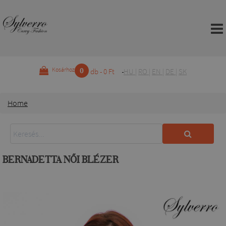
0
Kosárhoz
db - 0 Ft
HU
|
RO
|
EN
|
DE
|
SK
Home
BERNADETTA NŐI BLÉZER