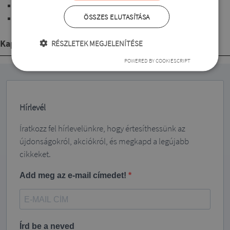
hosszú ujjú
ÖSSZES ELUTASÍTÁSA
csípő vonal alá érő hosszúságú
Kapcsolódó termékek
RÉSZLETEK MEGJELENÍTÉSE
POWERED BY COOKIESCRIPT
Hírlevél
Íratkozz fel hírlevelünkre, hogy értesíthessünk az
újdonságokról, akciókról, és megkapd a legújabb
cikkeket.
Add meg az e-mail címedet!
Írd be a neved