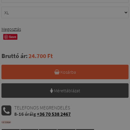
Megosztás
Save
Bruttó ár:
24.700 Ft
Kosárba
Mérettáblázat
TELEFONOS MEGRENDELÉS
8-16 óráig
+36 70 538 2467
Női blézer