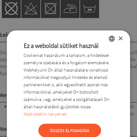
Leírás
×
Ez a weboldal sütiket használ
Divatos mintával, puha, elasztikus, jó tartású alapanyagból készült
Cookie-kat használunk a tartalom, a hirdetések
HUNGARIAN
sportosan elegáns blézer. Elején divatos, díszes húzózárral záródik.
személyre szabására és a forgalom elemzésére.
ROMANIAN
Hosszú ujjú, csípő vonal alá érő hosszúságú. Szabàsvonalakkal
Webhelyünk Ön általi használatára vonatkozó
formázott, ezért nagyon csinos.
ENGLISH
információkat megosztjuk hirdetési és elemző
partnereinkkel is, akik egyesíthetik azokat más
DUTCH
információkkal, amelyeket Ön biztosított
Anyagösszetétel
SLOVAK
számukra, vagy amelyeket a szolgáltatásaik Ön
80% pamut, 18% poliészter, 2% lycra Nagy nyúlású, formatartó,
általi használatából gyűjtöttek össze.
jól szellőző alapanyag. Kellemesen formázza a testet. Könnyen
Adatvédelmi irányelvek
kezelhető, gyorsan szárad, kis mértékben gyűrődik.
Vonalvezetés
ÖSSZES ELFOGADÁSA