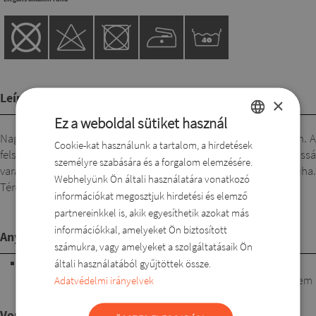
Leírás
×
Ez a weboldal sütiket használ
Nagyon mutatós és igazán minden alkaton jól mutat ez a fazon. A
Cookie-kat használunk a tartalom, a hirdetések
HUNGARIAN
felső részen a teljes kört leíró lágy esésű muszlin, amely elegánssá
személyre szabására és a forgalom elemzésére.
ROMANIAN
varázsolja a ruhát. Elasztikus, kellemes viselet, lenyűgöző ruha.
Webhelyünk Ön általi használatára vonatkozó
Térd alatti hosszal, szép kivágással.
ENGLISH
információkat megosztjuk hirdetési és elemző
partnereinkkel is, akik egyesíthetik azokat más
DUTCH
információkkal, amelyeket Ön biztosított
Anyagösszetétel
SLOVAK
számukra, vagy amelyeket a szolgáltatásaik Ön
95% poliészter, 5% lycra. Kellemes, lágy esésű, nem testre
általi használatából gyűjtöttek össze.
tapadó, elasztikus alapanyag. Jól mosható, nem gyűrődik, nem
Adatvédelmi irányelvek
veszít a színéből mosás után,és formatartó.
Vonalvezetés