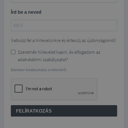
Írd be a neved
Íratkozz fel a hírlevelünkre és értesülj az újdonságokról!
Szeretnék hírlevelet kapni, és elfogadom az
adatvédelmi szabályzatot
Bármikor leíratkozhatsz a hírlevélről.
FELÍRATKOZÁS