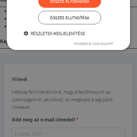
ÖSSZES ELFOGADÁSA
"V" nyakkivágású
ÖSSZES ELUTASÍTÁSA
rövid ujjú
térd alá érő hosszúságú
RÉSZLETEK MEGJELENÍTÉSE
Kapcsolódó termékek
POWERED BY COOKIESCRIPT
Hírlevél
Íratkozz fel hírlevelünkre, hogy értesíthessünk az
újdonságokról, akciókról, és megkapd a legújabb
cikkeket.
Add meg az e-mail címedet!