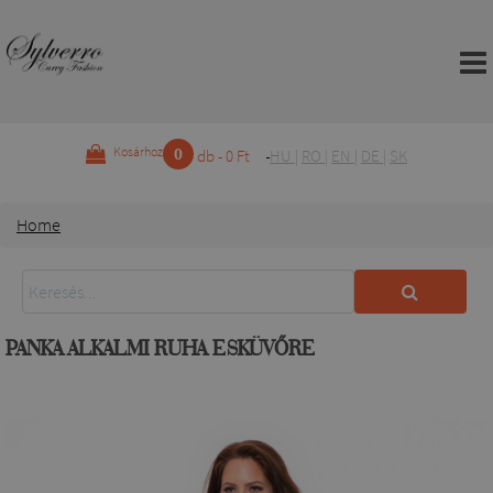
0
Kosárhoz
db - 0 Ft
HU
|
RO
|
EN
|
DE
|
SK
Home
PANKA ALKALMI RUHA ESKÜVŐRE