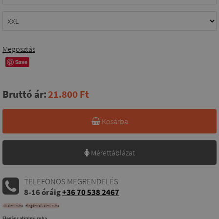
Megosztás
Save
Bruttó ár:
21.800 Ft
Kosárba
Mérettáblázat
TELEFONOS MEGRENDELÉS
8-16 óráig
+36 70 538 2467
Alkalmi ruha
Elegáns alkalmi ruha
Elegáns alkalmi ruha