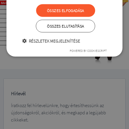
ÖSSZES ELFOGADÁSA
ÖSSZES ELUTASÍTÁSA
RÉSZLETEK MEGJELENÍTÉSE
POWERED BY COOKIESCRIPT
Hírlevél
Íratkozz fel hírlevelünkre, hogy értesíthessünk az
újdonságokról, akciókról, és megkapd a legújabb
cikkeket.