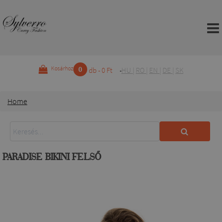
0
Kosárhoz
db - 0 Ft
HU
|
RO
|
EN
|
DE
|
SK
Home
PARADISE BIKINI FELSŐ