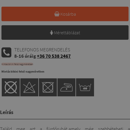
Kosárba
Mérettáblázat
TELEFONOS MEGRENDELÉS
8-16 óráig
+36 70 538 2467
Mintás bikini felső nagyméretben
Mintás bikini felső nagyméretben
Leírás
Találd meg azt a fürdőruhát,amely még szebbéteheti a