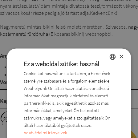
nyaralást,lazulást.Vidám mintája divatossá teszi,formázott vékony
szivacsos kosár része pedig a jó tartást adja.Kedvencünk!
Nagyméretű mintás bikini felső molett méretben. Szivacsos,
nagy
kosárméretű fürdőruha
(E kosaras bikini) webshopból.
×
Anyagösszetétel
Ez a weboldal sütiket használ
70%Poliamid
Cookie-kat használunk a tartalom, a hirdetések
HUNGARIAN
30%Elasztán
személyre szabására és a forgalom elemzésére.
Vonalvezetés
ROMANIAN
Webhelyünk Ön általi használatára vonatkozó
ENGLISH
információkat megosztjuk hirdetési és elemző
Kapcsolódó termékek
partnereinkkel is, akik egyesíthetik azokat más
DUTCH
információkkal, amelyeket Ön biztosított
SLOVAK
számukra, vagy amelyeket a szolgáltatásaik Ön
általi használatából gyűjtöttek össze.
Adatvédelmi irányelvek