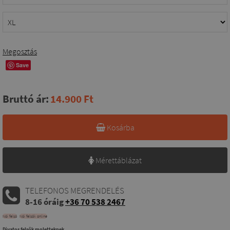
Megosztás
Save
Bruttó ár:
14.900 Ft
Kosárba
Mérettáblázat
TELEFONOS MEGRENDELÉS
8-16 óráig
+36 70 538 2467
Női felső
Női felsők online
Divatos felsők moletteknek