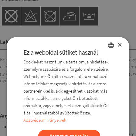
Leírás
×
Ez a weboldal sütiket használ
Könyékig érő ujjú,ujja végén pánttal, laza vonalú csinos felső. Lágy
Cookie-kat használunk a tartalom, a hirdetések
HUNGARIAN
esésű, de jó tartású anyaga miatt nem tapad a testre.Nem
személyre szabására és a forgalom elemzésére.
ROMANIAN
gyúrődik, mosás után is könnyen kezelhető. A "V" nyakkivágás
Webhelyünk Ön általi használatára vonatkozó
nyújta az alakot. A fehér alapon, alig látható nyomás van.
ENGLISH
információkat megosztjuk hirdetési és elemző
partnereinkkel is, akik egyesíthetik azokat más
DUTCH
információkkal, amelyeket Ön biztosított
SLOVAK
számukra, vagy amelyeket a szolgáltatásaik Ön
általi használatából gyűjtöttek össze.
Anyagösszetétel
Adatvédelmi irányelvek
95% poliészter, 5% lycra. Kellemes, lágy esésű, nem testre
tapadó, elasztikus alapanyag. Jól mosható, nem gyűrődik, nem