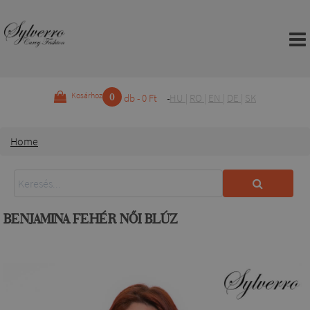
0
Kosárhoz
db - 0 Ft
HU
|
RO
|
EN
|
DE
|
SK
Home
BENJAMINA FEHÉR NŐI BLÚZ