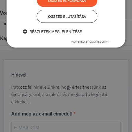
ÖSSZES ELFOGADÁSA
veszít a színéből mosás után,és formatartó.
Vonalvezetés
ÖSSZES ELUTASÍTÁSA
csípő vonal alá érő hosszúságú
RÉSZLETEK MEGJELENÍTÉSE
Kapcsolódó termékek
POWERED BY COOKIESCRIPT
Hírlevél
Íratkozz fel hírlevelünkre, hogy értesíthessünk az
újdonságokról, akciókról, és megkapd a legújabb
cikkeket.
Add meg az e-mail címedet!