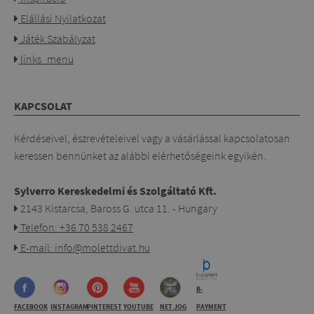
Elállási Nyilatkozat
Játék Szabályzat
links_menu
KAPCSOLAT
Kérdéseivel, észrevételeivel vagy a vásárlással kapcsolatosan
keressen bennünket az alábbi elérhetőségeink egyikén.
Sylverro Kereskedelmi és Szolgáltató Kft.
2143 Kistarcsa, Baross G. utca 11. - Hungary
Telefon: +36 70 538 2467
E-mail: info@molettdivat.hu
B-
FACEBOOK
INSTAGRAM
PINTEREST
YOUTUBE
NET JOG
PAYMENT