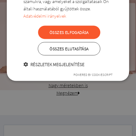
számukra, vagy amelyeket a szolgáltatásaik Ön
általi használatából gyűjtöttek össze.
Adatvédelmi irányelvek
ÖSSZES ELFOGADÁSA
ÖSSZES ELUTASÍTÁSA
RÉSZLETEK MEGJELENÍTÉSE
POWERED BY COOKIESCRIPT
Fehérnemű
Nagy méretekben is
Megnézem