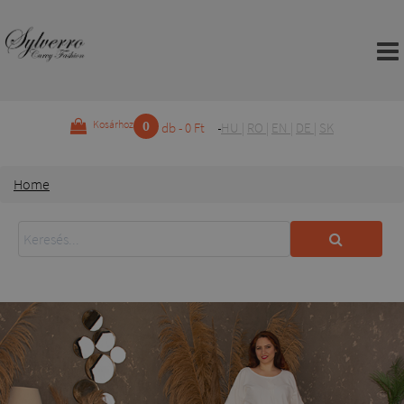
0
Kosárhoz
db - 0 Ft
HU
|
RO
|
EN
|
DE
|
SK
Home