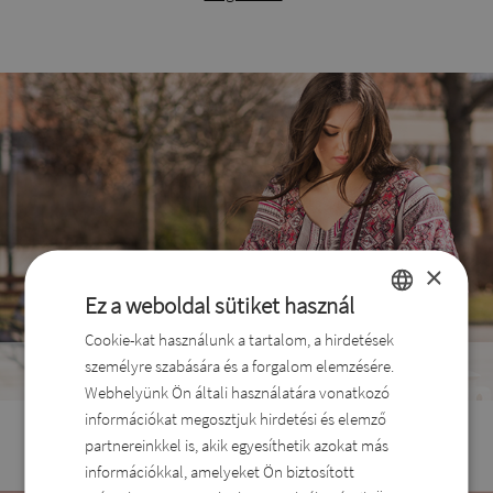
×
Ez a weboldal sütiket használ
Cookie-kat használunk a tartalom, a hirdetések
HUNGARIAN
Táskák
személyre szabására és a forgalom elemzésére.
ROMANIAN
Minden alkalomra
Webhelyünk Ön általi használatára vonatkozó
Megnézem
ENGLISH
információkat megosztjuk hirdetési és elemző
partnereinkkel is, akik egyesíthetik azokat más
DUTCH
információkkal, amelyeket Ön biztosított
SLOVAK