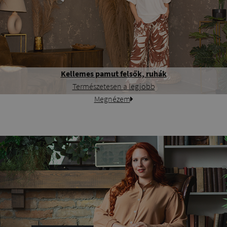
Kellemes pamut felsők, ruhák
Természetesen a legjobb
Megnézem