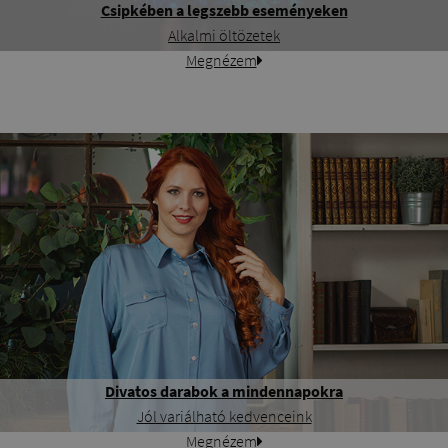
Csipkében a legszebb eseményeken
Alkalmi öltözetek
Megnézem
Divatos darabok a mindennapokra
Jól variálható kedvenceink
Megnézem