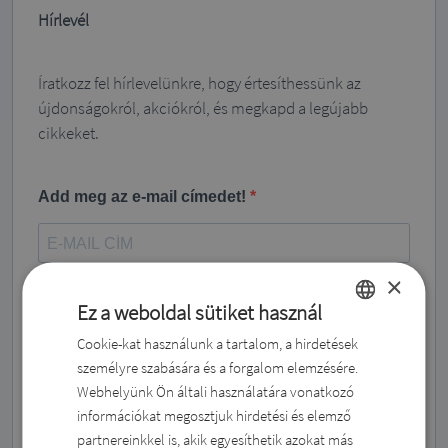
Hírlevél
Íratkozz fel hírlevelünkre, hogy értesíthessünk az
újdonságokról, akciókról, és megkapd a legújabb
cikkeket.
Add meg az e-mail címedet!
×
Írd be a neved
Ez a weboldal sütiket használ
Cookie-kat használunk a tartalom, a hirdetések
HUNGARIAN
személyre szabására és a forgalom elemzésére.
ROMANIAN
Webhelyünk Ön általi használatára vonatkozó
Íratkozz fel a hírlevelünkre és értesülj az újdonságokról!
ENGLISH
információkat megosztjuk hirdetési és elemző
partnereinkkel is, akik egyesíthetik azokat más
DUTCH