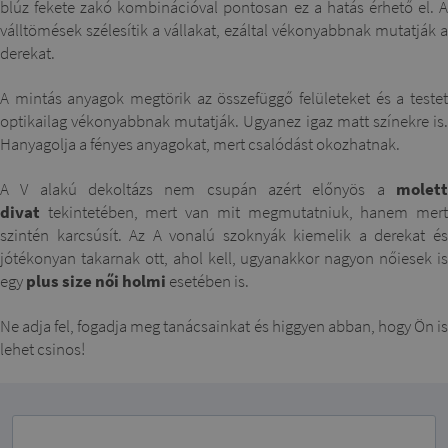
blúz fekete zakó kombinációval pontosan ez a hatás érhető el. A
válltömések szélesítik a vállakat, ezáltal vékonyabbnak mutatják a
derekat.
A mintás anyagok megtörik az összefüggő felületeket és a testet
optikailag vékonyabbnak mutatják. Ugyanez igaz matt színekre is.
Hanyagolja a fényes anyagokat, mert csalódást okozhatnak.
A V alakú dekoltázs nem csupán azért előnyös a
molett
divat
tekintetében, mert van mit megmutatniuk, hanem mert
szintén karcsúsít. Az A vonalú szoknyák kiemelik a derekat és
jótékonyan takarnak ott, ahol kell, ugyanakkor nagyon nőiesek is
egy
plus size női holmi
esetében is.
Ne adja fel, fogadja meg tanácsainkat és higgyen abban, hogy Ön is
lehet csinos!