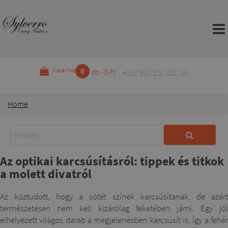
0
Kosárhoz
db - 0 Ft
HU
|
RO
|
EN
|
DE
|
SK
Home
Az optikai karcsúsításról: tippek és titkok
a molett divatról
Az köztudott, hogy a sötét színek karcsúsítanak, de azért
természetesen nem kell kizárólag feketében járni. Egy jól
elhelyezett világos darab a megjelenésben karcsúsít is, így a fehér