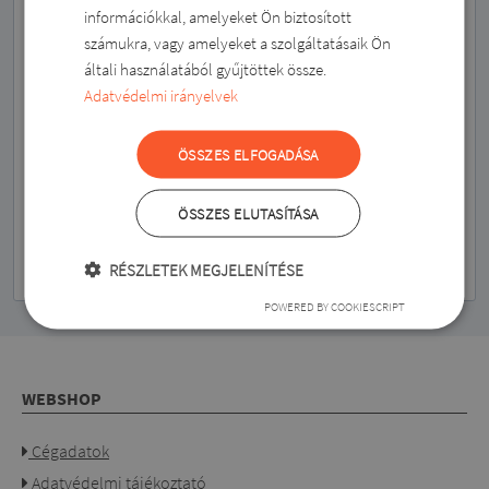
Szeretnék hírlevelet kapni, és elfogadom az
információkkal, amelyeket Ön biztosított
SLOVAK
adatvédelmi szabályzatot
számukra, vagy amelyeket a szolgáltatásaik Ön
általi használatából gyűjtöttek össze.
Bármikor leíratkozhatsz a hírlevélről.
Adatvédelmi irányelvek
ÖSSZES ELFOGADÁSA
ÖSSZES ELUTASÍTÁSA
FELÍRATKOZÁS
RÉSZLETEK MEGJELENÍTÉSE
POWERED BY COOKIESCRIPT
WEBSHOP
Cégadatok
Adatvédelmi tájékoztató