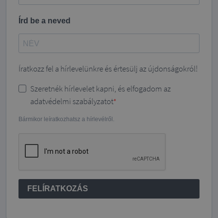
Írd be a neved
Íratkozz fel a hírlevelünkre és értesülj az újdonságokról!
Szeretnék hírlevelet kapni, és elfogadom az
adatvédelmi szabályzatot
Bármikor leíratkozhatsz a hírlevélről.
FELÍRATKOZÁS