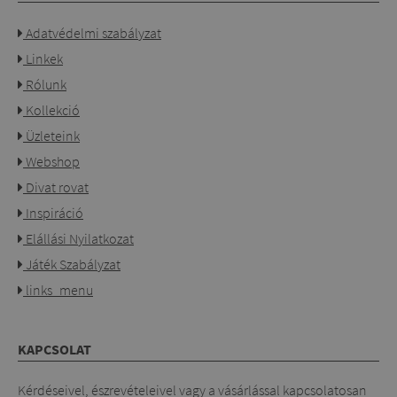
Adatvédelmi szabályzat
Linkek
Rólunk
Kollekció
Üzleteink
Webshop
Divat rovat
Inspiráció
Elállási Nyilatkozat
Játék Szabályzat
links_menu
KAPCSOLAT
Kérdéseivel, észrevételeivel vagy a vásárlással kapcsolatosan