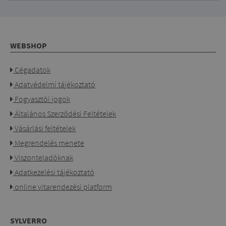
WEBSHOP
Cégadatok
Adatvédelmi tájékoztató
Fogyasztói jogok
Általános Szerződési Feltételek
Vásárlási feltételek
Megrendelés menete
Viszonteladóknak
Adatkezelési tájékoztató
online vitarendezési platform
SYLVERRO