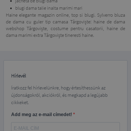
jacheta de blugi dama
blugi dama talie inalta marimi mari
Haine elegante magazin online, top si blugi. Sylverro bluza
de dama cu guler tip camasa Târgoviște: haine de dama
webshop Târgoviște, costume pentru casatorii, haine de
dama marimi extra Târgoviște tineresti haine.
Hírlevél
Íratkozz fel hírlevelünkre, hogy értesíthessünk az
újdonságokról, akciókról, és megkapd a legújabb
cikkeket.
Add meg az e-mail címedet!