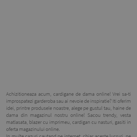
Achizitioneaza acum, cardigane de dama online! Vrei sa-ti
improspatezi garderoba sau ai nevoie de inspiratie? Iti oferim
idei, printre produsele noastre, alege pe gustul tau, haine de
dama din magazinul nostru online! Sacou trendy, vesta
matlasata, blazer cu imprimeu, cardigan cu nasturi, gasiti in
oferta magazinului online.
In multe cazuri cautand pe internet, chiar aceste lucruri, ne