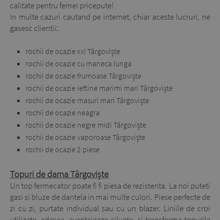
calitate pentru femei pricepute!
In multe cazuri cautand pe internet, chiar aceste lucruri, ne
gasesc clientii:
rochii de ocazie xxl Târgoviște
rochii de ocazie cu maneca lunga
rochii de ocazie frumoase Târgoviște
rochii de ocazie ieftine marimi mari Târgoviște
rochii de ocazie masuri mari Târgoviște
rochii de ocazie neagra
rochii de ocazie negre midi Târgoviște
rochii de ocazie vaporoase Târgoviște
rochii de ocazie 2 piese
Topuri de dama Târgoviște
Un top fermecator poate fi fi piesa de rezistenta. La noi puteti
gasi si bluze de dantela in mai multe culori. Piese perfecte de
zi cu zi, purtate individual sau cu un blazer. Liniile de croi
utilizate, adesea, avantajeaza silueta, si transforma topurile