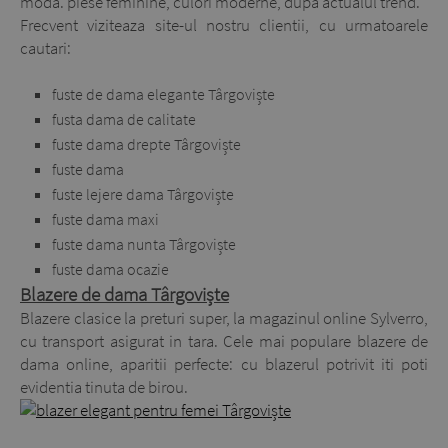
moda. piese feminine, culori moderne, dupa actualul trend.
Frecvent viziteaza site-ul nostru clientii, cu urmatoarele
cautari:
fuste de dama elegante Târgoviște
fusta dama de calitate
fuste dama drepte Târgoviște
fuste dama
fuste lejere dama Târgoviște
fuste dama maxi
fuste dama nunta Târgoviște
fuste dama ocazie
Blazere de dama Târgoviște
Blazere clasice la preturi super, la magazinul online Sylverro,
cu transport asigurat in tara. Cele mai populare blazere de
dama online, aparitii perfecte: cu blazerul potrivit iti poti
evidentia tinuta de birou.