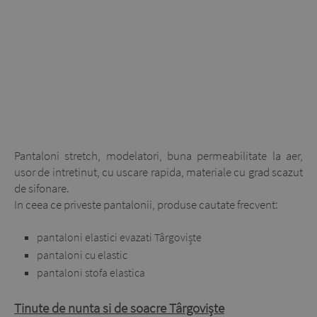
Pantaloni stretch, modelatori, buna permeabilitate la aer,
usor de intretinut, cu uscare rapida, materiale cu grad scazut
de sifonare.
In ceea ce priveste pantalonii, produse cautate frecvent:
pantaloni elastici evazati Târgoviște
pantaloni cu elastic
pantaloni stofa elastica
Tinute de nunta si de soacre Târgoviște