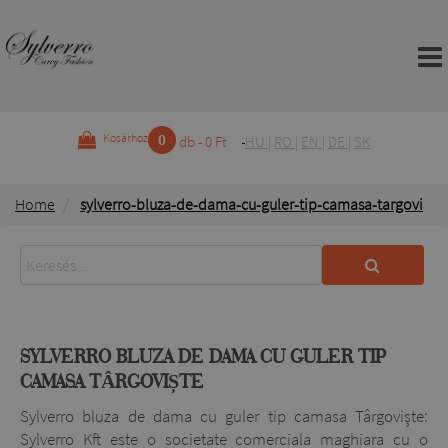
0
Kosárhoz
db - 0 Ft
HU
|
RO
|
EN
|
DE
|
SK
Home
sylverro-bluza-de-dama-cu-guler-tip-camasa-targovi
SYLVERRO BLUZA DE DAMA CU GULER TIP
CAMASA TÂRGOVIȘTE
Sylverro bluza de dama cu guler tip camasa Târgoviște:
Sylverro Kft este o societate comerciala maghiara cu o