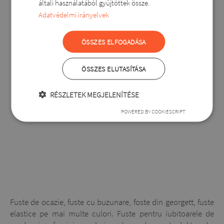
általi használatából gyűjtöttek össze.
Adatvédelmi irányelvek
ÖSSZES ELFOGADÁSA
ÖSSZES ELUTASÍTÁSA
RÉSZLETEK MEGJELENÍTÉSE
POWERED BY COOKIESCRIPT
Fuste de ocazie, fuste cu buzunare, foste din georgett, fuste
elastice pe mai multe culori. Fuste pentru iubitoarele de